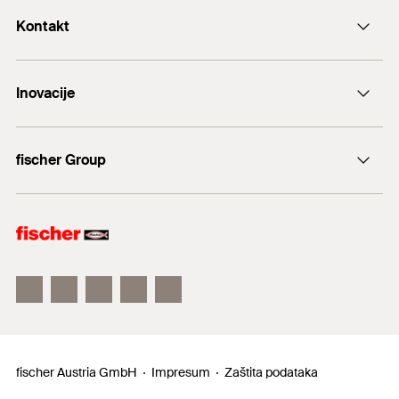
Kontakt
+43 (0) 2252 53730-0
Inovacije
E-Mail
DuoLine
fischer Group
Sidreni vijak FAZ II
fischer Consulting
fischertechnik
fischer Austria GmbH
Impresum
Zaštita podataka