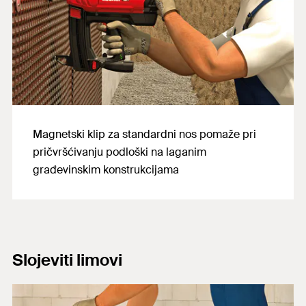
Magnetski klip za standardni nos pomaže pri
pričvršćivanju podloški na laganim
građevinskim konstrukcijama
Slojeviti limovi