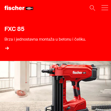
FXC 85
Brza i jednostavna montaža u betonu i čeliku.