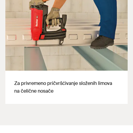
Za privremeno pričvršćivanje složenih limova
na čelične nosače