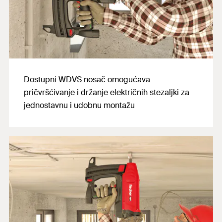
Dostupni WDVS nosač omogućava
pričvršćivanje i držanje električnih stezaljki za
jednostavnu i udobnu montažu