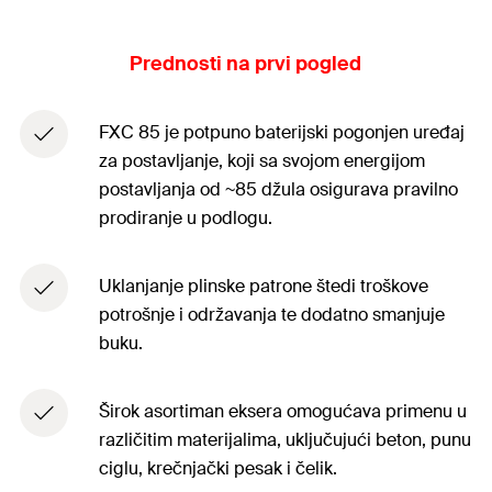
Prednosti na prvi pogled
FXC 85 je potpuno baterijski pogonjen uređaj
za postavljanje, koji sa svojom energijom
postavljanja od ~85 džula osigurava pravilno
prodiranje u podlogu.
Uklanjanje plinske patrone štedi troškove
potrošnje i održavanja te dodatno smanjuje
buku.
Širok asortiman eksera omogućava primenu u
različitim materijalima, uključujući beton, punu
ciglu, krečnjački pesak i čelik.