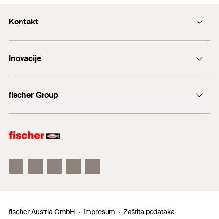
Kontakt
+43 (0) 2252 53730-0
Inovacije
E-Mail
DuoLine
fischer Group
Sidreni vijak FAZ II
fischer Consulting
fischertechnik
fischer Austria GmbH
Impresum
Zaštita podataka