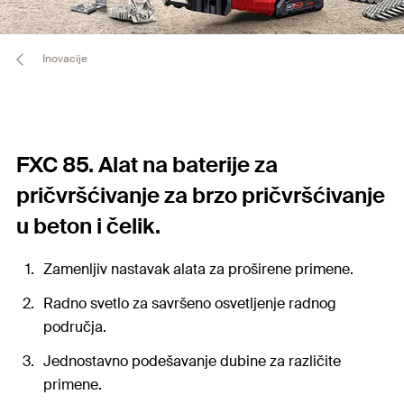
Inovacije
FXC 85. Alat na baterije za
pričvršćivanje za brzo pričvršćivanje
u beton i čelik.
Zamenljiv nastavak alata za proširene primene.
Radno svetlo za savršeno osvetljenje radnog
područja.
Jednostavno podešavanje dubine za različite
primene.