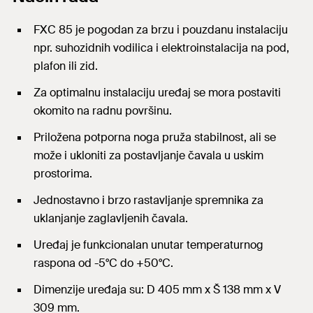
FXC 85 je pogodan za brzu i pouzdanu instalaciju
npr. suhozidnih vodilica i elektroinstalacija na pod,
plafon ili zid.
Za optimalnu instalaciju uređaj se mora postaviti
okomito na radnu površinu.
Priložena potporna noga pruža stabilnost, ali se
može i ukloniti za postavljanje čavala u uskim
prostorima.
Jednostavno i brzo rastavljanje spremnika za
uklanjanje zaglavljenih čavala.
Uređaj je funkcionalan unutar temperaturnog
raspona od -5°C do +50°C.
Dimenzije uređaja su: D 405 mm x Š 138 mm x V
309 mm.